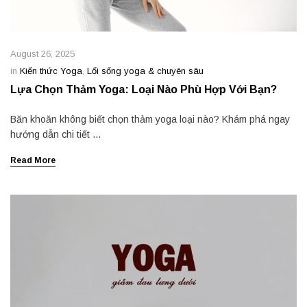
August 26, 2025
in
Kiến thức Yoga
,
Lối sống yoga & chuyên sâu
Lựa Chọn Thảm Yoga: Loại Nào Phù Hợp Với Bạn?
Băn khoăn không biết chọn thảm yoga loại nào? Khám phá ngay
hướng dẫn chi tiết ...
Read More