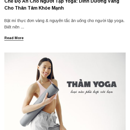
Chế Độ Ăn Cho Người Tập Yoga: Dinh Dưỡng Vàng
Cho Thân Tâm Khỏe Mạnh
Bật mí thực đơn vàng & nguyên tắc ăn uống cho người tập yoga.
Biết nên ...
Read More