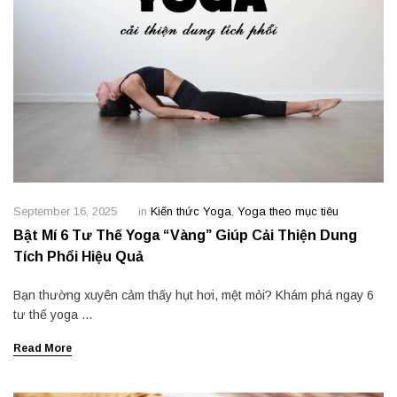
September 16, 2025
in
Kiến thức Yoga
,
Yoga theo mục tiêu
Bật Mí 6 Tư Thế Yoga “Vàng” Giúp Cải Thiện Dung
Tích Phổi Hiệu Quả
Bạn thường xuyên cảm thấy hụt hơi, mệt mỏi? Khám phá ngay 6
tư thế yoga ...
Read More