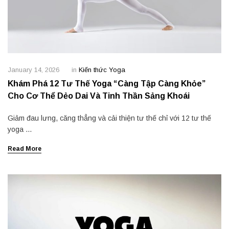
January 14, 2026
in
Kiến thức Yoga
Khám Phá 12 Tư Thế Yoga “Càng Tập Càng Khỏe”
Cho Cơ Thể Dẻo Dai Và Tinh Thần Sảng Khoái
Giảm đau lưng, căng thẳng và cải thiện tư thế chỉ với 12 tư thế
yoga ...
Read More