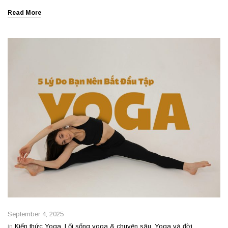
Read More
September 4, 2025
in
Kiến thức Yoga
,
Lối sống yoga & chuyên sâu
,
Yoga và đời